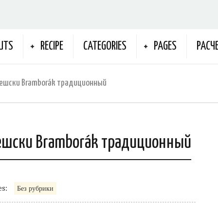
UTS
RECIPE
CATEGORIES
PAGES
РАСЧ
ешски Bramborák традиционный
ешски Bramborák традиционный
es:
Без рубрики