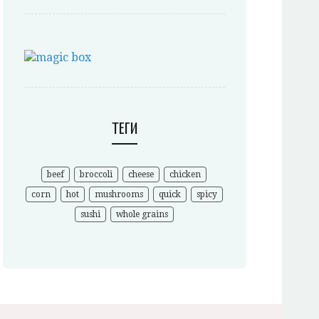
ТЕГИ
beef
broccoli
cheese
chicken
corn
hot
mushrooms
quick
spicy
sushi
whole grains