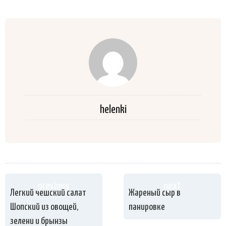
helenki
previous
next
Легкий чешский салат
Жареный сыр в
Шопский из овощей,
панировке
зелени и брынзы