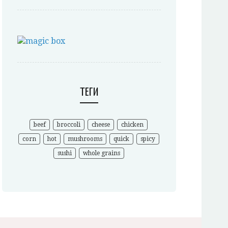
ТЕГИ
beef
broccoli
cheese
chicken
corn
hot
mushrooms
quick
spicy
sushi
whole grains